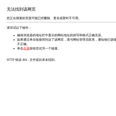
无法找到该网页
您正在搜索的页面可能已经删除、更名或暂时不可用。
请尝试以下操作：
确保浏览器的地址栏中显示的网站地址的拼写和格式正确无误。
如果通过单击链接而到达了该网页，请与网站管理员联系，通知他们该
不正确。
单击
后退
按钮尝试另一个链接。
HTTP 错误 404 - 文件或目录未找到。