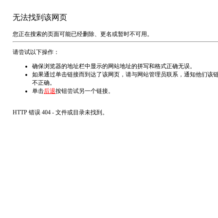
无法找到该网页
您正在搜索的页面可能已经删除、更名或暂时不可用。
请尝试以下操作：
确保浏览器的地址栏中显示的网站地址的拼写和格式正确无误。
如果通过单击链接而到达了该网页，请与网站管理员联系，通知他们该
不正确。
单击
后退
按钮尝试另一个链接。
HTTP 错误 404 - 文件或目录未找到。