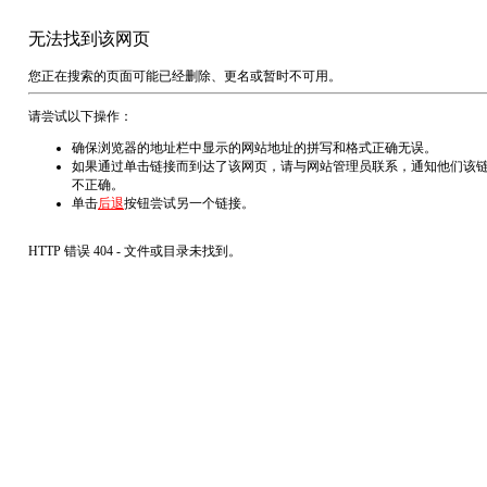
无法找到该网页
您正在搜索的页面可能已经删除、更名或暂时不可用。
请尝试以下操作：
确保浏览器的地址栏中显示的网站地址的拼写和格式正确无误。
如果通过单击链接而到达了该网页，请与网站管理员联系，通知他们该
不正确。
单击
后退
按钮尝试另一个链接。
HTTP 错误 404 - 文件或目录未找到。