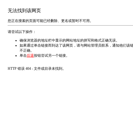
无法找到该网页
您正在搜索的页面可能已经删除、更名或暂时不可用。
请尝试以下操作：
确保浏览器的地址栏中显示的网站地址的拼写和格式正确无误。
如果通过单击链接而到达了该网页，请与网站管理员联系，通知他们该
不正确。
单击
后退
按钮尝试另一个链接。
HTTP 错误 404 - 文件或目录未找到。