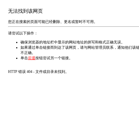
无法找到该网页
您正在搜索的页面可能已经删除、更名或暂时不可用。
请尝试以下操作：
确保浏览器的地址栏中显示的网站地址的拼写和格式正确无误。
如果通过单击链接而到达了该网页，请与网站管理员联系，通知他们该
不正确。
单击
后退
按钮尝试另一个链接。
HTTP 错误 404 - 文件或目录未找到。