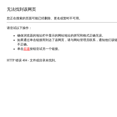
无法找到该网页
您正在搜索的页面可能已经删除、更名或暂时不可用。
请尝试以下操作：
确保浏览器的地址栏中显示的网站地址的拼写和格式正确无误。
如果通过单击链接而到达了该网页，请与网站管理员联系，通知他们该
不正确。
单击
后退
按钮尝试另一个链接。
HTTP 错误 404 - 文件或目录未找到。