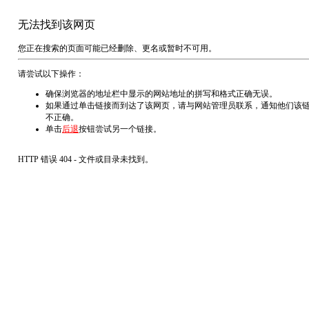
无法找到该网页
您正在搜索的页面可能已经删除、更名或暂时不可用。
请尝试以下操作：
确保浏览器的地址栏中显示的网站地址的拼写和格式正确无误。
如果通过单击链接而到达了该网页，请与网站管理员联系，通知他们该
不正确。
单击
后退
按钮尝试另一个链接。
HTTP 错误 404 - 文件或目录未找到。