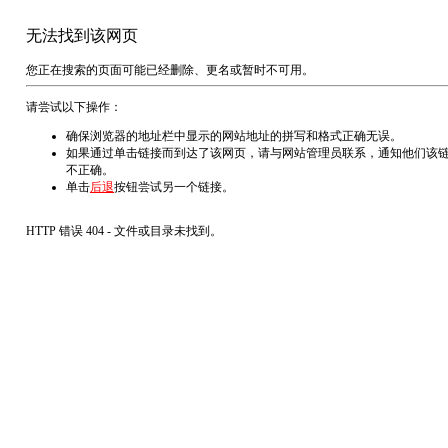
无法找到该网页
您正在搜索的页面可能已经删除、更名或暂时不可用。
请尝试以下操作：
确保浏览器的地址栏中显示的网站地址的拼写和格式正确无误。
如果通过单击链接而到达了该网页，请与网站管理员联系，通知他们该
不正确。
单击
后退
按钮尝试另一个链接。
HTTP 错误 404 - 文件或目录未找到。