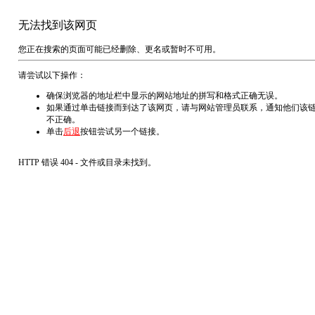
无法找到该网页
您正在搜索的页面可能已经删除、更名或暂时不可用。
请尝试以下操作：
确保浏览器的地址栏中显示的网站地址的拼写和格式正确无误。
如果通过单击链接而到达了该网页，请与网站管理员联系，通知他们该
不正确。
单击
后退
按钮尝试另一个链接。
HTTP 错误 404 - 文件或目录未找到。