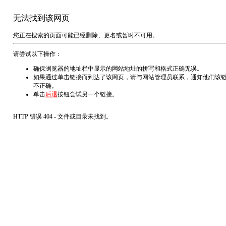
无法找到该网页
您正在搜索的页面可能已经删除、更名或暂时不可用。
请尝试以下操作：
确保浏览器的地址栏中显示的网站地址的拼写和格式正确无误。
如果通过单击链接而到达了该网页，请与网站管理员联系，通知他们该
不正确。
单击
后退
按钮尝试另一个链接。
HTTP 错误 404 - 文件或目录未找到。