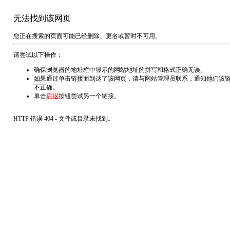
无法找到该网页
您正在搜索的页面可能已经删除、更名或暂时不可用。
请尝试以下操作：
确保浏览器的地址栏中显示的网站地址的拼写和格式正确无误。
如果通过单击链接而到达了该网页，请与网站管理员联系，通知他们该
不正确。
单击
后退
按钮尝试另一个链接。
HTTP 错误 404 - 文件或目录未找到。