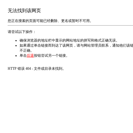
无法找到该网页
您正在搜索的页面可能已经删除、更名或暂时不可用。
请尝试以下操作：
确保浏览器的地址栏中显示的网站地址的拼写和格式正确无误。
如果通过单击链接而到达了该网页，请与网站管理员联系，通知他们该
不正确。
单击
后退
按钮尝试另一个链接。
HTTP 错误 404 - 文件或目录未找到。