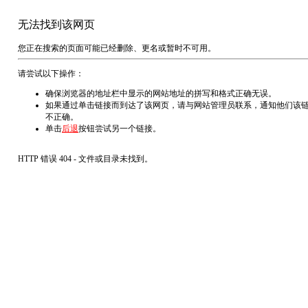
无法找到该网页
您正在搜索的页面可能已经删除、更名或暂时不可用。
请尝试以下操作：
确保浏览器的地址栏中显示的网站地址的拼写和格式正确无误。
如果通过单击链接而到达了该网页，请与网站管理员联系，通知他们该
不正确。
单击
后退
按钮尝试另一个链接。
HTTP 错误 404 - 文件或目录未找到。