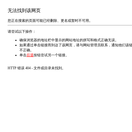
无法找到该网页
您正在搜索的页面可能已经删除、更名或暂时不可用。
请尝试以下操作：
确保浏览器的地址栏中显示的网站地址的拼写和格式正确无误。
如果通过单击链接而到达了该网页，请与网站管理员联系，通知他们该
不正确。
单击
后退
按钮尝试另一个链接。
HTTP 错误 404 - 文件或目录未找到。