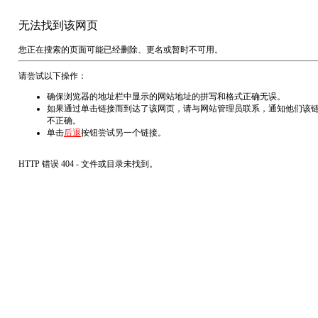
无法找到该网页
您正在搜索的页面可能已经删除、更名或暂时不可用。
请尝试以下操作：
确保浏览器的地址栏中显示的网站地址的拼写和格式正确无误。
如果通过单击链接而到达了该网页，请与网站管理员联系，通知他们该
不正确。
单击
后退
按钮尝试另一个链接。
HTTP 错误 404 - 文件或目录未找到。