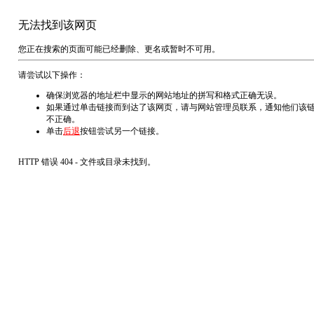
无法找到该网页
您正在搜索的页面可能已经删除、更名或暂时不可用。
请尝试以下操作：
确保浏览器的地址栏中显示的网站地址的拼写和格式正确无误。
如果通过单击链接而到达了该网页，请与网站管理员联系，通知他们该
不正确。
单击
后退
按钮尝试另一个链接。
HTTP 错误 404 - 文件或目录未找到。