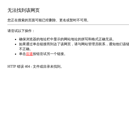
无法找到该网页
您正在搜索的页面可能已经删除、更名或暂时不可用。
请尝试以下操作：
确保浏览器的地址栏中显示的网站地址的拼写和格式正确无误。
如果通过单击链接而到达了该网页，请与网站管理员联系，通知他们该
不正确。
单击
后退
按钮尝试另一个链接。
HTTP 错误 404 - 文件或目录未找到。