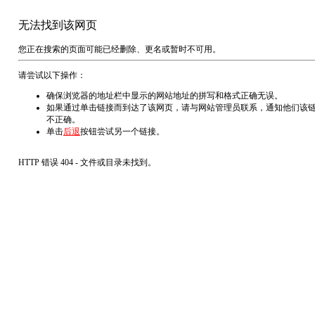
无法找到该网页
您正在搜索的页面可能已经删除、更名或暂时不可用。
请尝试以下操作：
确保浏览器的地址栏中显示的网站地址的拼写和格式正确无误。
如果通过单击链接而到达了该网页，请与网站管理员联系，通知他们该
不正确。
单击
后退
按钮尝试另一个链接。
HTTP 错误 404 - 文件或目录未找到。