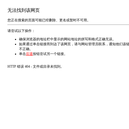
无法找到该网页
您正在搜索的页面可能已经删除、更名或暂时不可用。
请尝试以下操作：
确保浏览器的地址栏中显示的网站地址的拼写和格式正确无误。
如果通过单击链接而到达了该网页，请与网站管理员联系，通知他们该
不正确。
单击
后退
按钮尝试另一个链接。
HTTP 错误 404 - 文件或目录未找到。