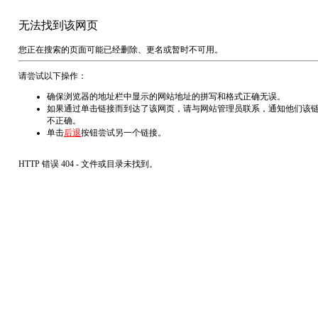
无法找到该网页
您正在搜索的页面可能已经删除、更名或暂时不可用。
请尝试以下操作：
确保浏览器的地址栏中显示的网站地址的拼写和格式正确无误。
如果通过单击链接而到达了该网页，请与网站管理员联系，通知他们该
不正确。
单击
后退
按钮尝试另一个链接。
HTTP 错误 404 - 文件或目录未找到。