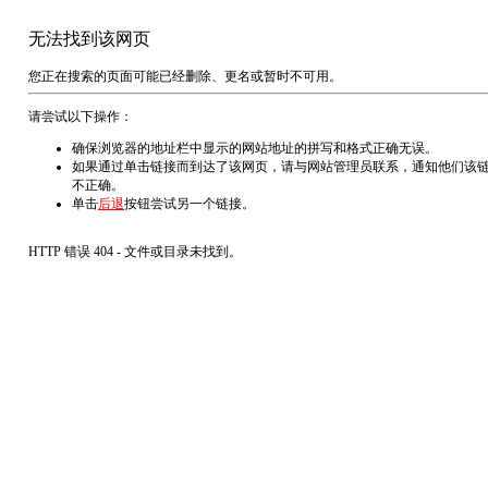
无法找到该网页
您正在搜索的页面可能已经删除、更名或暂时不可用。
请尝试以下操作：
确保浏览器的地址栏中显示的网站地址的拼写和格式正确无误。
如果通过单击链接而到达了该网页，请与网站管理员联系，通知他们该
不正确。
单击
后退
按钮尝试另一个链接。
HTTP 错误 404 - 文件或目录未找到。