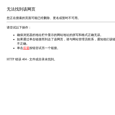
无法找到该网页
您正在搜索的页面可能已经删除、更名或暂时不可用。
请尝试以下操作：
确保浏览器的地址栏中显示的网站地址的拼写和格式正确无误。
如果通过单击链接而到达了该网页，请与网站管理员联系，通知他们该
不正确。
单击
后退
按钮尝试另一个链接。
HTTP 错误 404 - 文件或目录未找到。