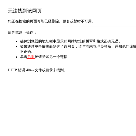
无法找到该网页
您正在搜索的页面可能已经删除、更名或暂时不可用。
请尝试以下操作：
确保浏览器的地址栏中显示的网站地址的拼写和格式正确无误。
如果通过单击链接而到达了该网页，请与网站管理员联系，通知他们该
不正确。
单击
后退
按钮尝试另一个链接。
HTTP 错误 404 - 文件或目录未找到。