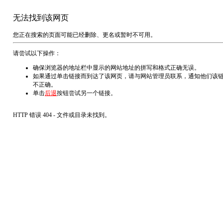
无法找到该网页
您正在搜索的页面可能已经删除、更名或暂时不可用。
请尝试以下操作：
确保浏览器的地址栏中显示的网站地址的拼写和格式正确无误。
如果通过单击链接而到达了该网页，请与网站管理员联系，通知他们该
不正确。
单击
后退
按钮尝试另一个链接。
HTTP 错误 404 - 文件或目录未找到。