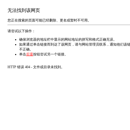
无法找到该网页
您正在搜索的页面可能已经删除、更名或暂时不可用。
请尝试以下操作：
确保浏览器的地址栏中显示的网站地址的拼写和格式正确无误。
如果通过单击链接而到达了该网页，请与网站管理员联系，通知他们该
不正确。
单击
后退
按钮尝试另一个链接。
HTTP 错误 404 - 文件或目录未找到。