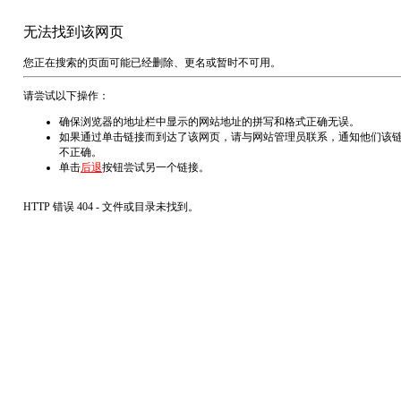
无法找到该网页
您正在搜索的页面可能已经删除、更名或暂时不可用。
请尝试以下操作：
确保浏览器的地址栏中显示的网站地址的拼写和格式正确无误。
如果通过单击链接而到达了该网页，请与网站管理员联系，通知他们该
不正确。
单击
后退
按钮尝试另一个链接。
HTTP 错误 404 - 文件或目录未找到。