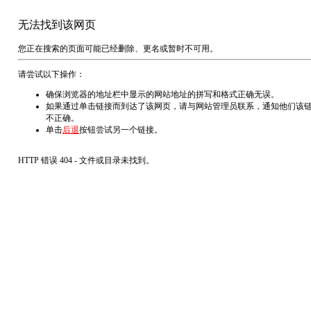
无法找到该网页
您正在搜索的页面可能已经删除、更名或暂时不可用。
请尝试以下操作：
确保浏览器的地址栏中显示的网站地址的拼写和格式正确无误。
如果通过单击链接而到达了该网页，请与网站管理员联系，通知他们该
不正确。
单击
后退
按钮尝试另一个链接。
HTTP 错误 404 - 文件或目录未找到。