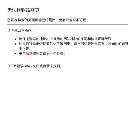
无法找到该网页
您正在搜索的页面可能已经删除、更名或暂时不可用。
请尝试以下操作：
确保浏览器的地址栏中显示的网站地址的拼写和格式正确无误。
如果通过单击链接而到达了该网页，请与网站管理员联系，通知他们该
不正确。
单击
后退
按钮尝试另一个链接。
HTTP 错误 404 - 文件或目录未找到。