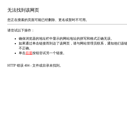
无法找到该网页
您正在搜索的页面可能已经删除、更名或暂时不可用。
请尝试以下操作：
确保浏览器的地址栏中显示的网站地址的拼写和格式正确无误。
如果通过单击链接而到达了该网页，请与网站管理员联系，通知他们该
不正确。
单击
后退
按钮尝试另一个链接。
HTTP 错误 404 - 文件或目录未找到。