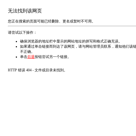
无法找到该网页
您正在搜索的页面可能已经删除、更名或暂时不可用。
请尝试以下操作：
确保浏览器的地址栏中显示的网站地址的拼写和格式正确无误。
如果通过单击链接而到达了该网页，请与网站管理员联系，通知他们该
不正确。
单击
后退
按钮尝试另一个链接。
HTTP 错误 404 - 文件或目录未找到。