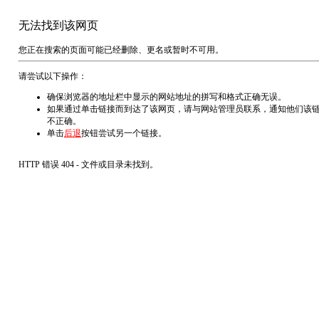
无法找到该网页
您正在搜索的页面可能已经删除、更名或暂时不可用。
请尝试以下操作：
确保浏览器的地址栏中显示的网站地址的拼写和格式正确无误。
如果通过单击链接而到达了该网页，请与网站管理员联系，通知他们该
不正确。
单击
后退
按钮尝试另一个链接。
HTTP 错误 404 - 文件或目录未找到。