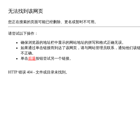
无法找到该网页
您正在搜索的页面可能已经删除、更名或暂时不可用。
请尝试以下操作：
确保浏览器的地址栏中显示的网站地址的拼写和格式正确无误。
如果通过单击链接而到达了该网页，请与网站管理员联系，通知他们该
不正确。
单击
后退
按钮尝试另一个链接。
HTTP 错误 404 - 文件或目录未找到。